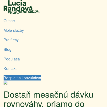
O mne
Moje služby
Pre firmy
Blog
Podujatia
Kontakt
Bezplatná konzultácia
Dostaň mesačnú dávku
rovnováhy, priamo do